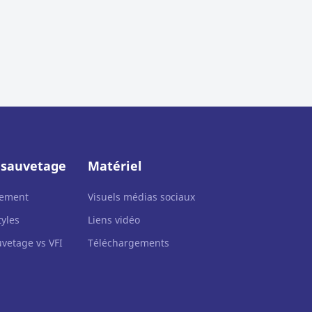
e sauvetage
Matériel
tement
Visuels médias sociaux
tyles
Liens vidéo
uvetage vs VFI
Téléchargements