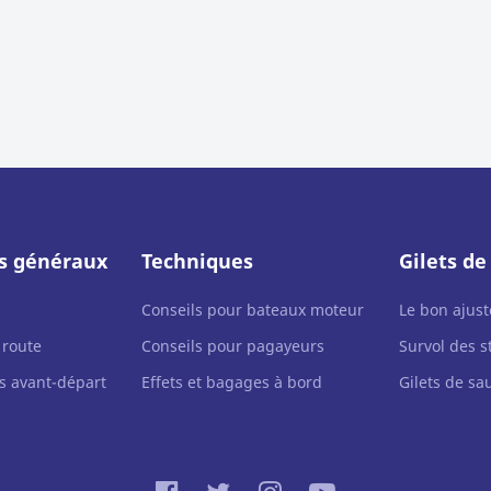
ls généraux
Techniques
Gilets d
Conseils pour bateaux moteur
Le bon ajus
 route
Conseils pour pagayeurs
Survol des s
fs avant-départ
Effets et bagages à bord
Gilets de sa