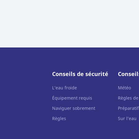
Conseils de sécurité
Consei
L’eau froide
Météo
Équipement requis
Règles de
Naviguer sobrement
Préparati
Règles
Sur l’eau