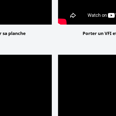
r sa planche
Porter un VFI et