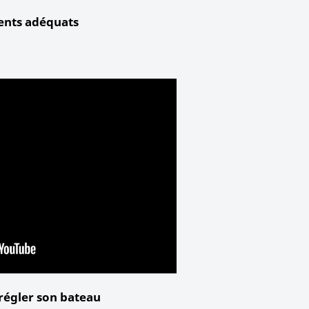
nts adéquats
égler son bateau