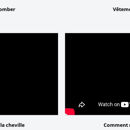
tomber
Vêteme
 la cheville
Comment r